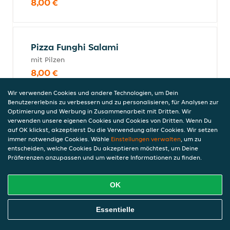
8,00 €
Pizza Funghi Salami
mit Pilzen
8,00 €
Wir verwenden Cookies und andere Technologien, um Dein
Benutzererlebnis zu verbessern und zu personalisieren, für Analysen zur
Optimierung und Werbung in Zusammenarbeit mit Dritten. Wir
Pizza Funghi Prosciutto
verwenden unsere eigenen Cookies und Cookies von Dritten. Wenn Du
mit Pilzen und Schinken
auf OK klickst, akzeptierst Du die Verwendung aller Cookies. Wir setzen
immer notwendige Cookies. Wähle
Einstellungen verwalten
, um zu
8,00 €
entscheiden, welche Cookies Du akzeptieren möchtest, um Deine
Präferenzen anzupassen und um weitere Informationen zu finden.
OK
Pizza Spinat
mit Paprika und Ei
Online Essen Bestellen
Essentielle
8,00 €